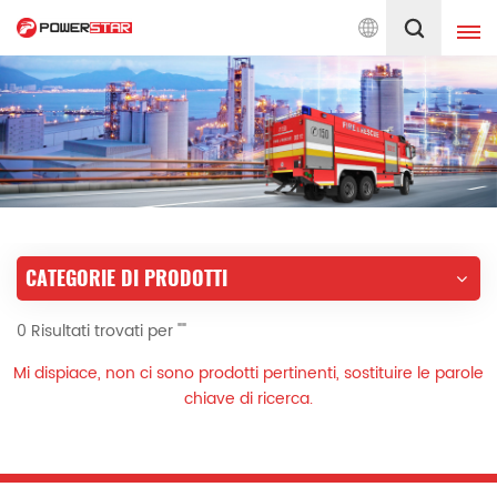
el servizio di automezzi antincendio dal 1990
Italiano
English
français
Deutsch
русский
italiano
español
CATEGORIE DI PRODOTTI
português
Nederlands
0 Risultati trovati per ""
العربية
日本語
Mi dispiace, non ci sono prodotti pertinenti, sostituire le parole
한국의
Türkçe
chiave di ricerca.
Melayu
ไทย
Tiếng Việt
Indonesia